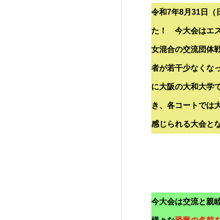
令和7年8月31日
た！ 今大会はエ
女混合の交流団体
者が若干少なくな
に大阪の
大和大学
き、各コートでは
感じられる大会と
今大会は交流と親