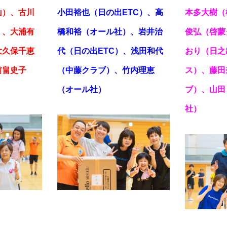
山）、古川
小田裕也（日の出ETC）、高
本多大樹（
）、大浦有
橋和裕（オール社）、岩井治
俊弘（啓蒙
大久保千恵
代（日の出ETC）、浅田和代
おり（日之
前畠史子
（中藤クラブ）、竹内理恵
ス）、藤田
（オール社）
ブ）、山田
社）