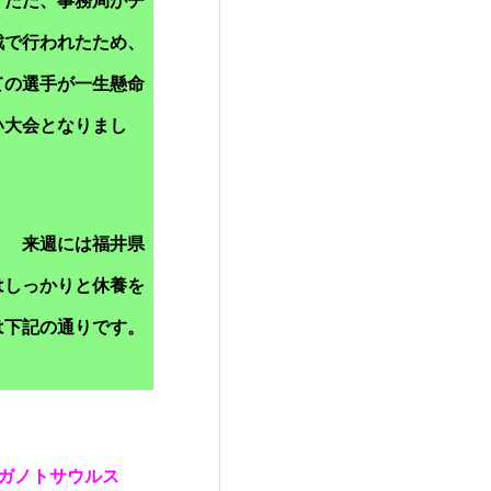
 ただ、事務局がチ
戦で行われたため、
ての選手が一生懸命
い大会となりまし
！ 来週には福井県
はしっかりと休養を
は下記の通りです。
ガノトサウルス