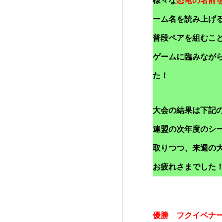
様々な
恐竜の名前
ーム名を読み上げ
普段ペアを組むこ
ゲームに臨みなが
た！
大会の結果は下記
連盟の次年度のシ
取りつつ、来週の
お疲れさまでした
優勝 フクイベナ